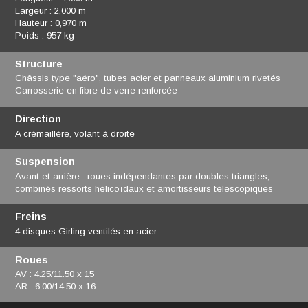
Largeur : 2,000 m
Hauteur : 0,970 m
Poids : 957 kg
Structure
Châssis type "aéro", tubes acier et panneaux aluminium rivetés
Carrosserie en fibre de verre renforcée
Direction
A crémaillère, volant à droite
Suspension
Avant et arrière : roues indépendantes par doubles triangles,
combinés ressorts hélicoïdaux et amortisseurs télescopiques
Freins
4 disques Girling ventilés en acier
Roues
AV : 4.25/11.50 x 15
AR : 6.00/14.50 x 16