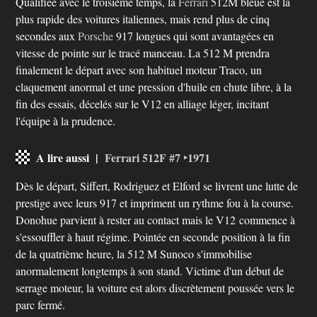
Qualifiée avec le troisième temps, la
Ferrari
512M bleue est la
plus rapide des voitures italiennes, mais rend plus de cinq
secondes aux
Porsche
917 longues qui sont avantagées en
vitesse de pointe sur le tracé manceau. La 512 M prendra
finalement le départ avec son habituel moteur Traco, un
claquement anormal et une pression d'huile en chute libre, à la
fin des essais, décelés sur le V12 en alliage léger, incitant
l'équipe à la prudence.
A lire aussi |
Ferrari 512F #7 ‣1971
Dès le départ, Siffert, Rodriguez et Elford se livrent une lutte de
prestige avec leurs 917 et impriment un rythme fou à la course.
Donohue parvient à rester au contact mais le V12 commence à
s'essouffler à haut régime. Pointée en seconde position à la fin
de la quatrième heure, la 512 M Sunoco s'immobilise
anormalement longtemps à son stand. Victime d'un début de
serrage moteur, la voiture est alors discrètement poussée vers le
parc fermé.