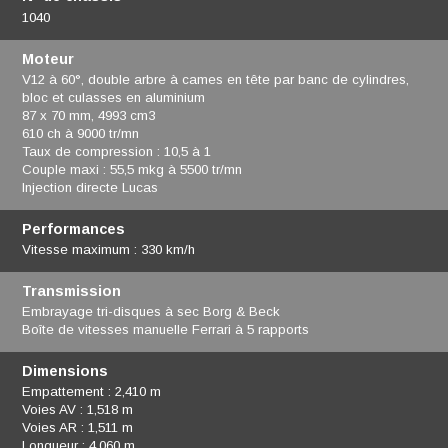
1040
Moteur
V12 à 60°, double arbre à cames en tête par banc de cylindres,
bloc et culasses en aluminium
87 x 70 mm, 4993 cm3
610 ch à 9000 tr/mn
Taux de compression : 10,5 à 1
Couple maxi : 55,5 mkg à 5500 tr/mn
Injection directe Lucas
Performances
Vitesse maximum : 330 km/h
Transmission
Embrayage tri-disques à sec Borg & Beck
Boîte de vitesses manuelle Ferrari à 5 rapports
Dimensions
Empattement : 2,410 m
Voies AV : 1,518 m
Voies AR : 1,511 m
Longueur : 4,060 m