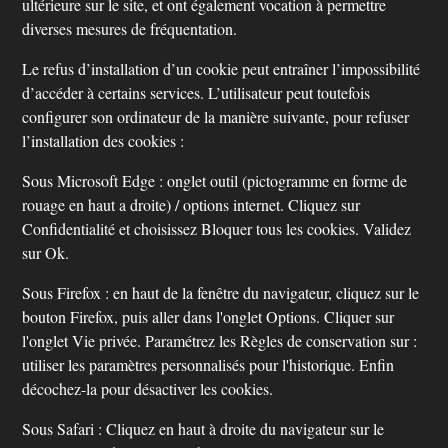
ultérieure sur le site, et ont également vocation à permettre
diverses mesures de fréquentation.
Le refus d’installation d’un cookie peut entraîner l’impossibilité
d’accéder à certains services. L’utilisateur peut toutefois
configurer son ordinateur de la manière suivante, pour refuser
l’installation des cookies :
Sous Microsoft Edge : onglet outil (pictogramme en forme de
rouage en haut a droite) / options internet. Cliquez sur
Confidentialité et choisissez Bloquer tous les cookies. Validez
sur Ok.
Sous Firefox : en haut de la fenêtre du navigateur, cliquez sur le
bouton Firefox, puis aller dans l'onglet Options. Cliquer sur
l'onglet Vie privée. Paramétrez les Règles de conservation sur :
utiliser les paramètres personnalisés pour l'historique. Enfin
décochez-la pour désactiver les cookies.
Sous Safari : Cliquez en haut à droite du navigateur sur le