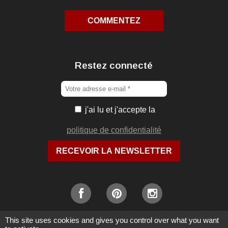
COMMENTEZ
Restez connecté
j'ai lu et j'accepte la
politique de confidentialité
This site uses cookies and gives you control over what you want