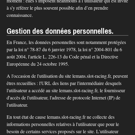
moment : elles s’imposent néanmoins à l’utilisateur qui est invité
à s’y référer le plus souvent possible afin d’en prendre
connaissance.
Gestion des données personnelles.
En France, les données personnelles sont notamment protégées
par la loi n° 78-87 du 6 janvier 1978, la loi n° 2004-801 du 6
août 2004, l'article L. 226-13 du Code pénal et la Directive
Européenne du 24 octobre 1995.
A l'occasion de l'utilisation du site lemans.slot-racing.fr, peuvent
êtres recueillies : l'URL des liens par l'intermédiaire desquels
l'utilisateur a accédé au site lemans.slot-racing.fr, le fournisseur
d'accès de l'utilisateur, l'adresse de protocole Internet (IP) de
l'utilisateur.
En tout état de cause lemans.slot-racing.fr ne collecte des
informations personnelles relatives à l'utilisateur que pour le
besoin de certains services proposés sur le site. L'utilisateur