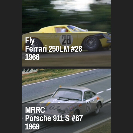
Fly
Ferrari 250LM #28
1966
MRRC
Porsche 911 S #67
1969