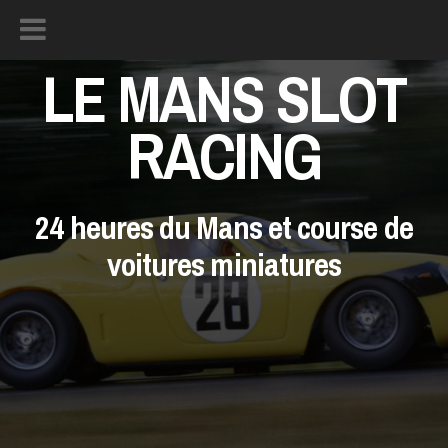
LE MANS SLOT
RACING
24 heures du Mans et course de
voitures miniatures