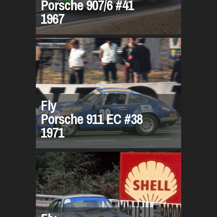
Porsche 907/6 #41
1967
Fly
Porsche 911 EC #38
1971