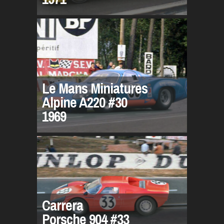
Le Mans Miniatures
Alpine A220 #30
1969
Carrera
Porsche 904 #33