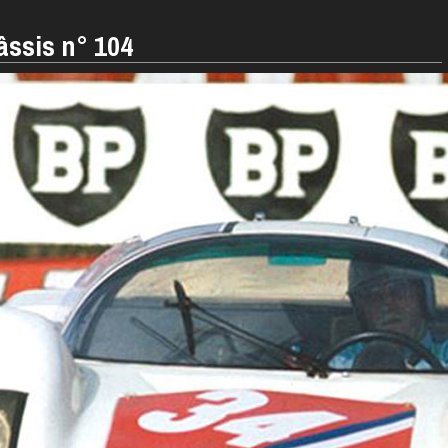
âssis n° 104