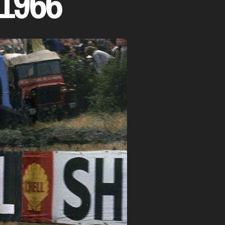
‣1966