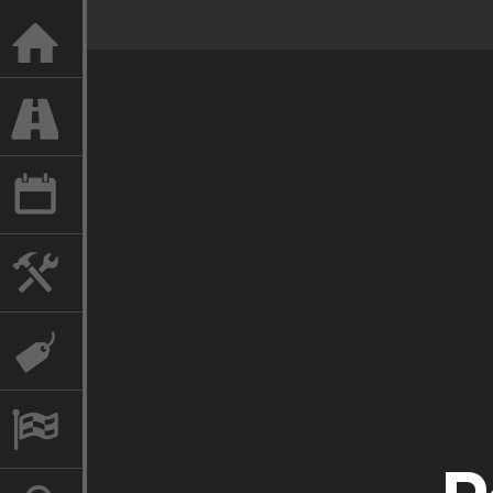
LE MANS SLOT RACING
EN PISTE
ANNÉES
FABRICANTS
MARQUES
COLLECTION