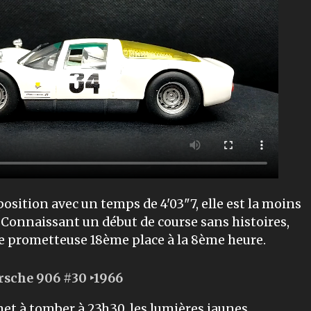
osition avec un temps de 4'03"7, elle est la moins
 Connaissant un début de course sans histoires,
e prometteuse 18ème place à la 8ème heure.
rsche 906 #30 ‣1966
met à tomber à 23h30, les lumières jaunes