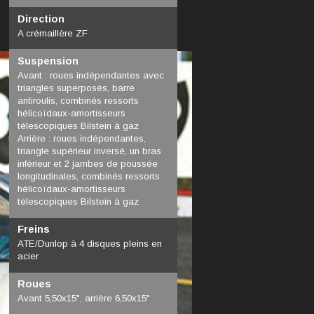
Direction
A crémaillère ZF
Suspension
Avant : roues indépendantes avec
triangles superposés, barre
antiroulis, combinés ressorts
hélicoïdaux-amortisseurs
télescopiques Bilstein à gaz
Arrière : roues indépendantes,
triangle supérieur inversé, un bras
inférieur et 2 jambes de poussée
longitudinales, combinés ressorts
hélicoïdaux-amortisseurs
télescopiques Bilstein à gaz
Freins
ATE/Dunlop à 4 disques pleins en
acier
Roues
Avant 5,50x15", arrière 6,50x15"