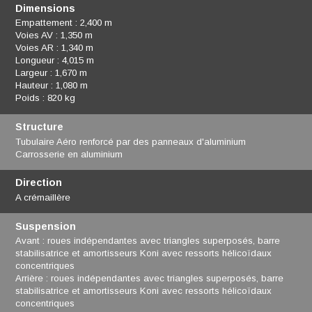
Dimensions
Empattement : 2,400 m
Voies AV : 1,350 m
Voies AR : 1,340 m
Longueur : 4,015 m
Largeur : 1,670 m
Hauteur : 1,080 m
Poids : 820 kg
Structure
Tubulaire Aéro renforcé par des panneaux d'aluminium
Carrosserie en aluminium
Direction
A crémaillère
Suspension
Avant : roues indépendantes avec triangles superposés, barre
stabilisatrice et amortisseurs Koni avec ressorts hélicoïdaux
concentriques
Arrière : roues indépendantes avec triangles superposés, barre
stabilisatrice et amortisseurs Koni avec ressorts hélicoïdaux
concentriques