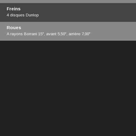
Freins
4 disques Dunlop
Roues
A rayons Borrani 15", avant 5,50", arrière 7,00"