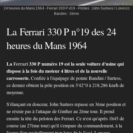
24 heures du Mans 1964 - Ferrari 330 P #19 - Pilotes : John Surtees / Lorenzo
Bandini - 3ème
La Ferrari 330 P n°19 des 24
heures du Mans 1964
La
Ferrari
330 P numéro 19 est la seule voiture d'usine qui
dispose à la fois du moteur 4 litres et de la nouvelle
carrosserie.
Confiée à l'équipage de pointe Bandini / Surtess,
ce dernier obtient la pôle position en 3'42"0 à 218,286 km/h de
moyenne.
S'élançant en douceur, John Surtees repasse en 3ème position et
ne résiste pas à l'atta­que de Ginther au 2ème tour. Il prend
ensuite la tête du peloton des Ferrari. Ce n'est qu'après 1h45 de
course (au 27ème tour) qu'il s'empare du commandement, à la
faveur d'un ravitaillement trop long de la
Ford
. Lorsque