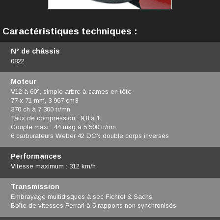
Caractéristiques techniques :
N° de châssis
0822
Moteur
V12 à 60°, simple arbre à cames en tête
77 x 71 mm, 3 967 cm3
370 ch à 7 300 tr/mn
Taux de compression : 9,8 à 1
Couple maxi : 44 mkg à 5 500 tr/mn
6 carburateurs Weber 42 DCN double corps inversés
Performances
Vitesse maximum : 312 km/h
Transmission
Embrayage multidisques à sec Fichtel & Sachs
Boîte de vitesses Ferrari à 5 rapports non synchronisés