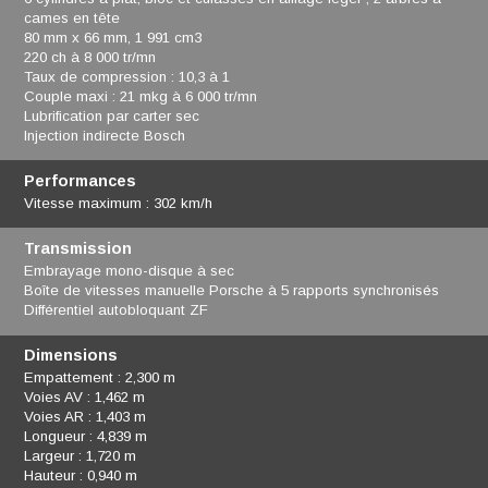
cames en tête
80 mm x 66 mm, 1 991 cm3
220 ch à 8 000 tr/mn
Taux de compression : 10,3 à 1
Couple maxi : 21 mkg à 6 000 tr/mn
Lubrification par carter sec
Injection indirecte Bosch
Performances
Vitesse maximum : 302 km/h
Transmission
Embrayage mono-disque à sec
Boîte de vitesses manuelle Porsche à 5 rapports synchronisés
Différentiel autobloquant ZF
Dimensions
Empattement : 2,300 m
Voies AV : 1,462 m
Voies AR : 1,403 m
Longueur : 4,839 m
Largeur : 1,720 m
Hauteur : 0,940 m