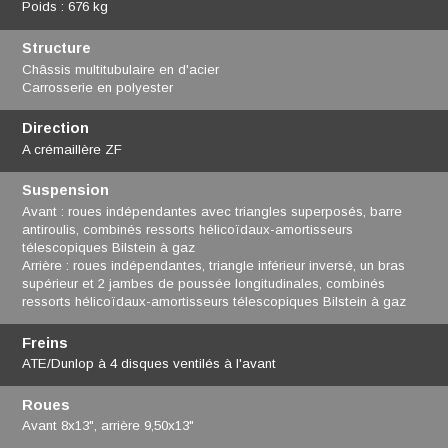
Poids : 676 kg
Structure
Châssis multitubulaire en d'acier
Carrosserie en polyester
Direction
A crémaillère ZF
Suspension
Avant : roues indépendantes avec triangles superposés, barre
antiroulis, combinés ressorts hélicoïdaux-amortisseurs
télescopiques Bilstein à gaz
Arrière : roues indépendantes, triangle inférieur inversé, un bras
supérieur et 2 jambes de poussée longitudinales, combinés
ressorts hélicoïdaux-amortisseurs télescopiques Bilstein à gaz
Freins
ATE/Dunlop à 4 disques ventilés à l'avant
Roues
Avant 8x13", arrière 9,50x13"