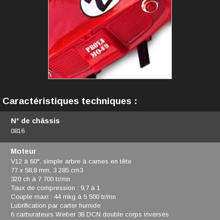
Caractéristiques techniques :
N° de châssis
0816
Moteur
V12 à 60°, simple arbre à cames en tête
77 x 58,8 mm, 3 285 cm3
320 ch à 7 700 tr/mn
Taux de compression : 9,7 à 1
Couple maxi : 44 mkg à 5 500 tr/mn
Lubrification par carter humide
6 carburateurs Weber 38 DCN double corps inversés