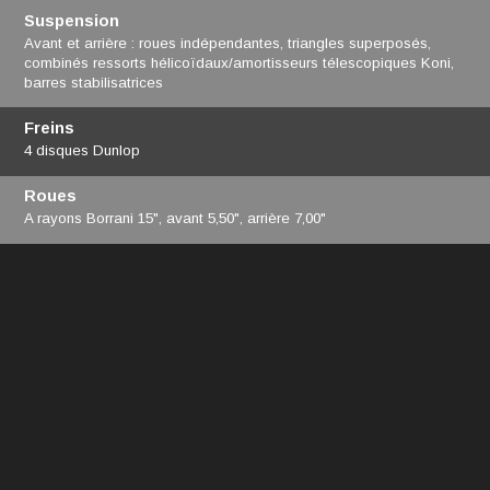
Suspension
Avant et arrière : roues indépendantes, triangles superposés,
combinés ressorts hélicoïdaux/amortisseurs télescopiques Koni,
barres stabilisatrices
Freins
4 disques Dunlop
Roues
A rayons Borrani 15", avant 5,50", arrière 7,00"