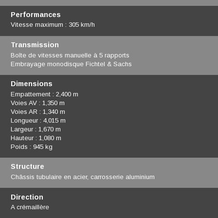
Performances
Vitesse maximum : 305 km/h
Transmission
Boîte de vitesses manuelle à 5 rapports
Embrayage monodisque Fichtel & Sachs
Dimensions
Empattement : 2,400 m
Voies AV : 1,350 m
Voies AR : 1,340 m
Longueur : 4,015 m
Largeur : 1,670 m
Hauteur : 1,080 m
Poids : 945 kg
Structure
Châssis tubulaire en acier, carrosserie aluminium
Direction
A crémaillère