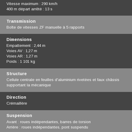
Vitesse maximum : 290 km/h
400 m départ arrêté : 13 s
Transmission
Boîte de vitesses ZF manuelle à 5 rapports
Dimensions
Empattement : 2,44 m
Voies AV : 1,27 m
Voies AR : 1,27 m
Poids : 1 101 kg
Structure
Cellule centrale en feuilles d'aluminium rivetées et faux châssis
supportant la mécanique
Direction
Crémaillère
Suspension
Avant : roues indépendantes, barres de torsion
Arrière : roues indépendantes, pont suspendu