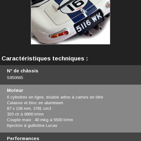
Caractéristiques techniques :
N° de châssis
S850665
Moteur
6 cylindres en ligne, double arbre à cames en tête
Culasse et bloc en aluminium
87 x 106 mm, 3781 cm3
320 ch à 6800 tr/mn
Couple maxi : 40 mkg à 5500 tr/mn
Injection à guillotine Lucas
Performances