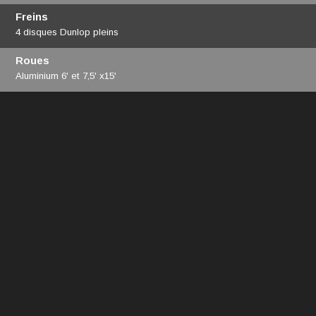
Freins
4 disques Dunlop pleins
Roues
Aluminium 6' et 7,5' x15'