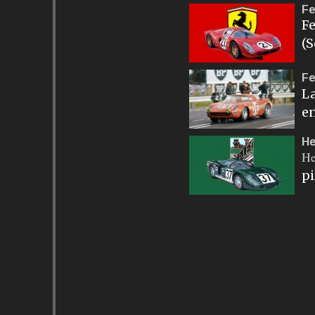
Fe
Fe
(S
Fe
La
en
He
He
pi