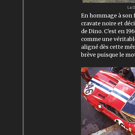
La D
En hommage à son fi
cravate noire et dé
de Dino. C'est en 19
comme une véritable
aligné dès cette mê
brève puisque le mot