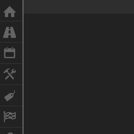
LE MANS SLOT RACING
EN PISTE
ANNÉES
FABRICANTS
MARQUES
COLLECTION