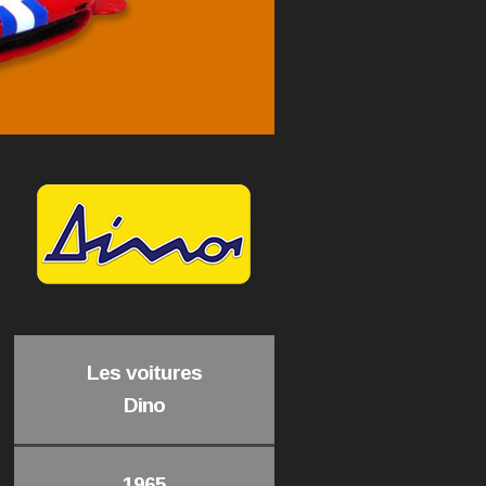
Les voitures
Dino
1965