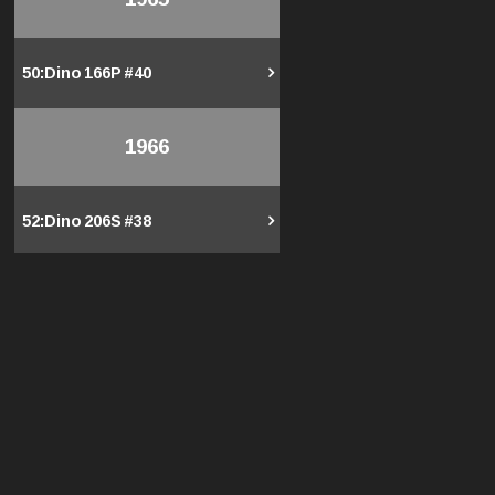
50 :
Dino 166P #40
1966
52 :
Dino 206S #38