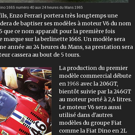
ino 166S numéro 40 aux
24 heures du Mans
1965
ls, Enzo Ferrari portera très longtemps une
cidera de baptiser ses modèles à moteur V6 du nom
65 que ce nom apparaît pour la première fois
 marque sur la berlinette 166S. Un modèle sera
me année au 24 heures du Mans, sa prestation sera
eur cassera au bout de 5 tours.
La production du premier
modèle commercial débute
en
1968
avec la 206GT,
bientôt suivie par la 246GT
au moteur porté à 2,4 litres.
Le moteur V6 sera aussi
utilisé dans d'autres
modèles du groupe Fiat
comme la Fiat Dino en 2L