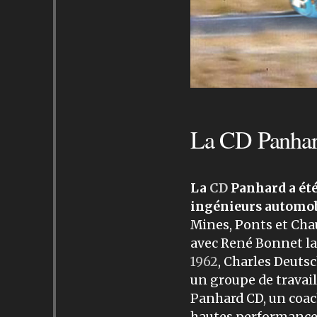
La CD Panhar
La
CD
Panhard a été
ingénieurs automob
Mines, Ponts et Chau
avec René Bonnet la
1962
, Charles Deuts
un groupe de travail d
Panhard CD, un coach