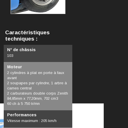
Caractéristiques
techniques :
N° de châssis
103
Moteur
2 cylindres à plat en porte à faux
avant
2 soupapes par cylindre, 1 arbre à
cames central
2 carburateurs double corps Zenith
84,85mm x 77,20mm, 702 cm3
60 ch à 5 750 tr/mn
Performances
Vitesse maximum : 205 km/h