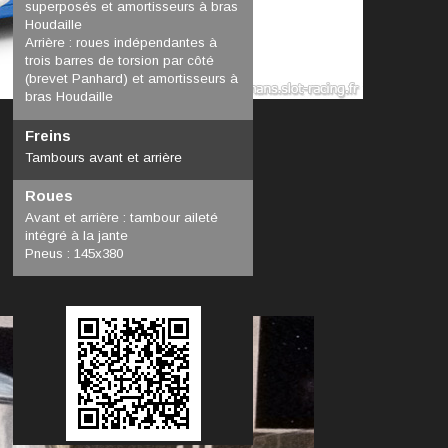
superposés et amortisseurs à bras
Houdaille
Arrière : roues indépendantes à
trois barres de torsion par côté
(brevet Panhard) et amortisseurs à
bras Houdaille
Freins
Tambours avant et arrière
Roues
Avant et arrière : tambour aileté
intégré à la jante
Pneus : 145x380