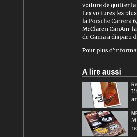
voiture de quitter la
Les voitures les plu
la
Porsche
Carrera
6,
McClaren CanAm, l
de Gama a disparu d
Pour plus d’informa
A lire aussi
Re
L'
a
M
Mo
n