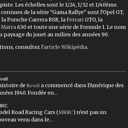
 piste. Les échelles sont le 1/24, 1/32 et 1/40ème.
s connues de la série "Gama Rallye" sont l'Opel GT,
 la Porsche Carrera RSR, la
Ferrari
GTO, la
a
Matra
630 et toute une série de Formule 1. Le nom
u paysage du jouet au milieu des années 90.
tions, consultez
l’article Wikipédia
.
vell
Revell
histoire de
a commencé dans l'Amérique des
nnées 1940. Fondée en…
RRC
MRRC
del Road Racing Cars (
) n'est pas un
ouveau venu dans le…