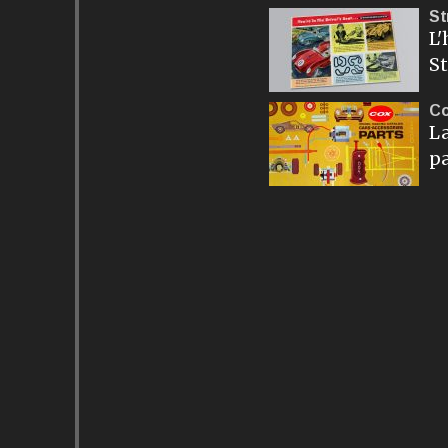
St
L'
S
C
La
p