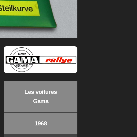
Les voitures
Gama
1968