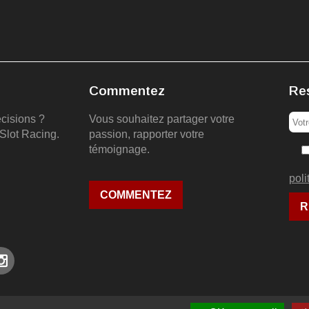
Commentez
Re
écisions ?
Vous souhaitez partager votre
Slot Racing.
passion, rapporter votre
témoignage.
poli
COMMENTEZ
les
|
Politique de confidentialité
|
Gestion des cookies
| © lemans