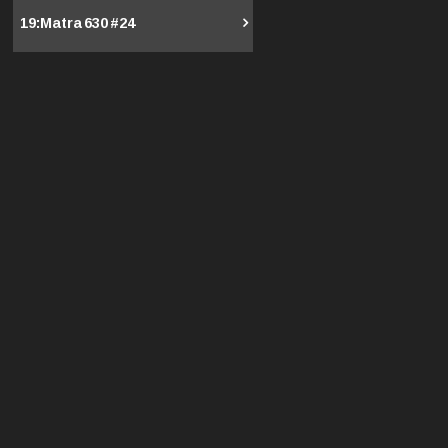
19 :
Matra 630 #24