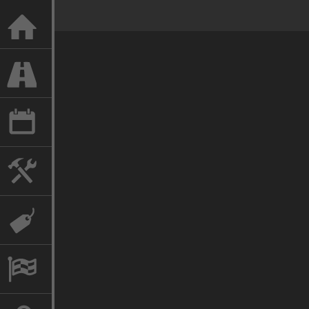
LE MANS SLOT RACING
EN PISTE
ANNÉES
FABRICANTS
MARQUES
COLLECTION